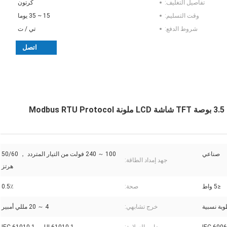
تفاصيل التغليف:
كرتون
وقت التسليم:
15 ~ 35 يوما
شروط الدفع:
تي / ت
اتصل
صناعي
100 ～ 240 فولت من التيار المتردد ， 50/60
جهد إمداد الطاقة:
هرتز
≤5 واط
صحة:
0.5٪
خرج تشابهي:
4 ～ 20 مللي أمبير