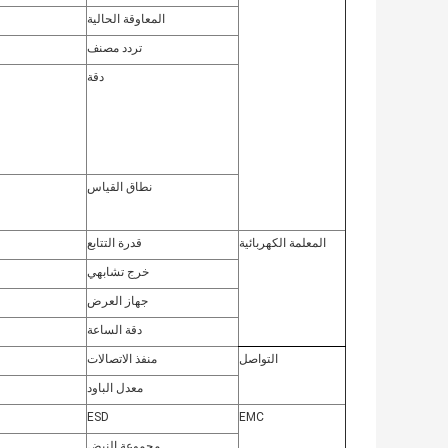
المعاوقة الحالية
تردد مصنف
دقة
نطاق القياس
المعلمة الكهربائية
قدرة التتابع
خرج تشابهي
جهاز العرض
دقة الساعة
التواصل
منفذ الاتصالات
معدل الباود
ESD
EMC
مجموعة النبض