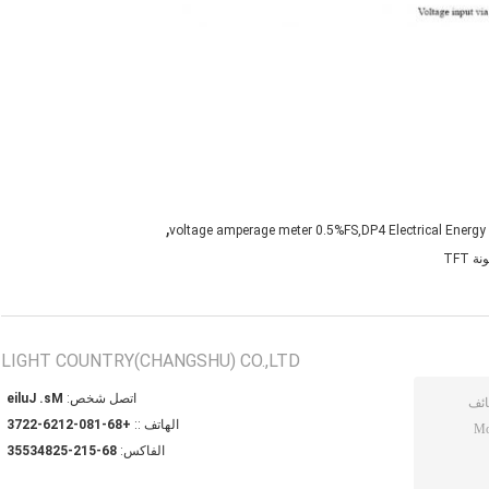
,
voltage amperage meter 0.5%FS,DP4 Electrical Energ
LIGHT COUNTRY(CHANGSHU) CO.,LTD
اتصل شخص:
Ms. Julie
الهاتف ::
+86-180-2126-2273
الفاكس:
86-512-52843553