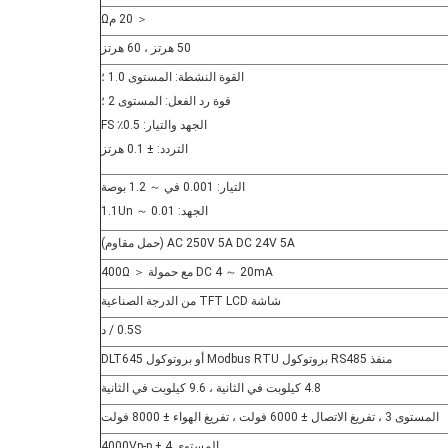
＜ 20 مΩ
50 هرتز ، 60 هرتز
القوة النشطة: المستوى 1.0 ؛
قوة رد الفعل: المستوى 2 ؛
الجهد والتيار: 0.5٪ FS
التردد: ± 0.1 هرتز
التيار: 0.001 في ～ 1.2 بوصة
الجهد: 0.01 ～ 1.1Un
AC 250V 5A DC 24V 5A (حمل مقاوم)
DC 4 ～ 20mA مع حمولة ＜ 400Ω
شاشة TFT LCD من الدرجة الصناعية
0.5S / د
منفذ RS485 بروتوكول Modbus RTU أو بروتوكول DLT645
4.8 كيلوبت في الثانية ، 9.6 كيلوبت في الثانية
المستوى 3 ، تفريغ الاتصال ± 6000 فولت ، تفريغ الهواء ± 8000 فولت
المستوى 4 ± 4000Vp-p