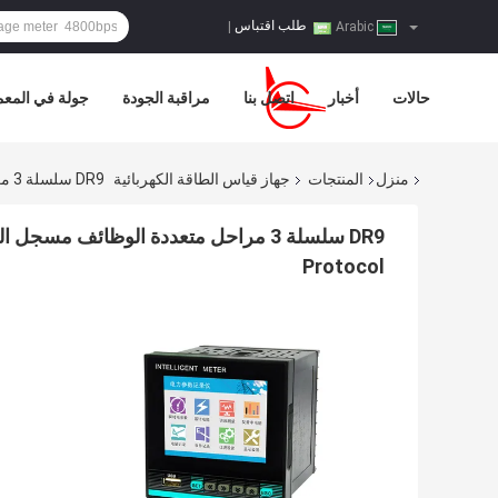
طلب اقتباس
|
Arabic
حالات
أخبار
اتصل بنا
مراقبة الجودة
جولة في المع
منزل
المنتجات
جهاز قياس الطاقة الكهربائية
DR9 سلسلة 3 مراحل متعددة الوظائف مسجل الطاقة 3.5 بوصة TFT شاشة LCD ملونة Modbus RTU Protocol
Protocol