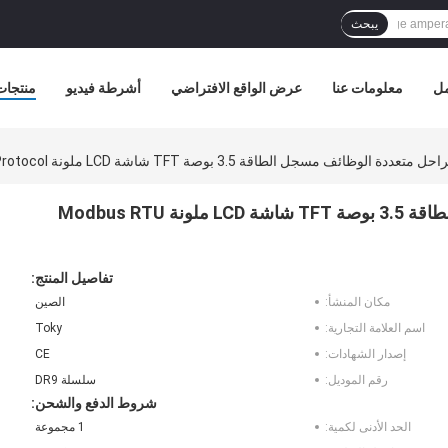
يبحث
مل
معلومات عنا
عرض الواقع الافتراضي
أشرطة فيديو
منتجات
DR9 سلسلة 3 مراحل متعددة الوظائف مسجل الطاقة 3.5 بوصة TFT شاشة LCD ملونة Modbus RTU
تفاصيل المنتج:
مكان المنشأ:
الصين
اسم العلامة التجارية:
Toky
إصدار الشهادات:
CE
رقم الموديل:
سلسلة DR9
شروط الدفع والشحن:
الحد الأدنى لكمية:
1 مجموعة