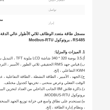
المعيار البيئي:
8-2
تواصل:
مس
إبراز:
RS485 ، بروتوكول Modbus-RTU
1. الميزات والمزايا:
أ).3.5 بوصة 320 * 340 شاشة LCD ملونة TFT ، التبديل بحرية بين الإنجليزية والصينية.
KWH التفاعلي ، إلخ.
الوقت الفعلي وعرض منحنى ، تخزينها كجدول مختلف.
بروتوكول MODBUS-RTU.
ه).تستخدم على نطاق واسع في خزانة توزيع الجهد المنخفض وا
، ونظام إدارة الطاقة ، إلخ.