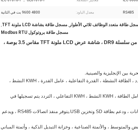
IEC 6006
معايير السلامة:
IEC 61010-1 ， UL61010-1
RS485
معدل الباود:
4800 9600 بت في الثانية
جل طاقة متعدد الوظائف ثلاثي الأطوار
مسجل طاقة بشاشة LCD ملونة TFT
,
,
مسجل طاقة بروتوكول Modbus RTU
مسجل طاقة متعدد الوظائف ثلاثي الأطوار عالي الدقة من سلسلة DR9 ، شاشة عرض LCD ملونة TFT مقاس 3.5 بوصة ،
ب).قياس جهد RMS الحقيقي ثلاثي الطور ، الأمبير ، التردد ، الطاقة النشطة ، القدرة التفاعلية ، عامل القدرة ، KWH النشط ،
ج).الجهد ، الأمبير ، الطاقة النشطة ، الطاقة التفاعلية ، عامل الطاقة ، KWH النشط ، KWH التفاعلي ، التردد يتم تسجيلها في
د).ذاكرة فلاش 8M الجانب الداخلي من العداد لتخزين البيانات ، ودعم بطاقة SD وتخزين USB.يتوفر منفذ اتصالات RS485 ، ويدعم
لمتوسط ​​، والأتمتة الصناعية ، وخزانة التبديل الذكية ، وأتمتة المباني