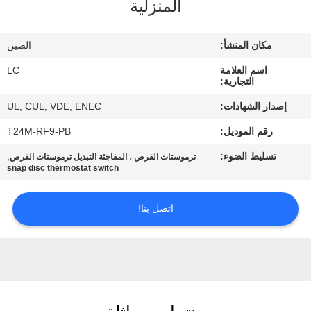
المنزلية
معلومات
مكان المنشأ:
الصين
عنا
اسم العلامة
LC
التجارية:
جولة
إصدار الشهادات:
UL, CUL, VDE, ENEC
في
رقم الموديل:
T24M-RF9-PB
المعمل
تسليط الضوء:
,
ترموستات القرص ، المفاجئة التبديل ترموستات القرص
snap disc thermostat switch
مراقبة
اتصل بنا!
الجودة
اتصل
بنا