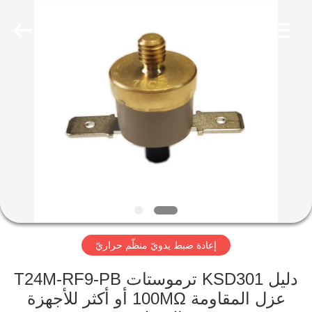
2026
Light
Country(Changshu)
Co.,Ltd.
All
Rights
Reserved.
منزل،
بيت
منتجات
أشرطة
فيديو
إعادة ضبط يدويّ منظّم حراريّ
عرض
الواقع
دليل KSD301 ترموستات T24M-RF9-PB
عزل المقاومة 100MΩ أو أكثر للأجهزة
الافتراضي