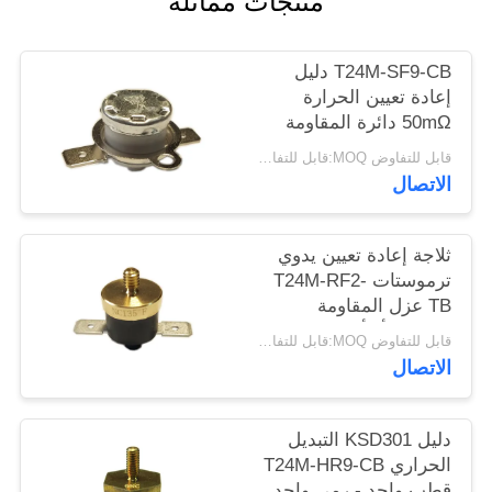
منتجات مماثلة
أخبار
T24M-SF9-CB دليل
حالات
إعادة تعيين الحرارة
50mΩ دائرة المقاومة
AC 1450V لمدة 1 دقيقة.
قابل للتفاوض MOQ:قابل للتفاوض
خريطة
الاتصال
الموقع
ثلاجة إعادة تعيين يدوي
PRIVACY
ترموستات T24M-RF2-
POLICY
TB عزل المقاومة
100MΩ أو أكثر
قابل للتفاوض MOQ:قابل للتفاوض
الاتصال
دليل KSD301 التبديل
الحراري T24M-HR9-CB
قطب واحد - رمي واحد