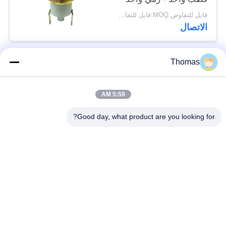
دائم
قابل للتفاوض MOQ:قابل للتفاوض
الاتصال
Thomas
فئات شعبية
جميع
5:59 AM
آليّ إعادة ضبط منظّم
ksd301 منظّم حراريّ
حراريّ
Good day, what product are you looking for?
إعادة ضبط يدويّ منظّم
ksd301 التبديل
حراريّ
الحراري
الضغط على زر التبديل
التبديل الروك
الكهربائية