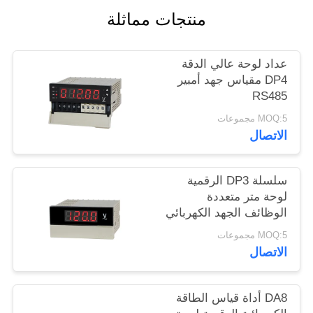
أخبار
منتجات مماثلة
حالات
عداد لوحة عالي الدقة
DP4 مقياس جهد أمبير
RS485
خريطة
MOQ:5 مجموعات
الموقع
الاتصال
PRIVACY
سلسلة DP3 الرقمية
POLICY
لوحة متر متعددة
الوظائف الجهد الكهربائي
متر
MOQ:5 مجموعات
الاتصال
DA8 أداة قياس الطاقة