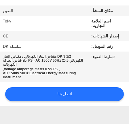
مكان المنشأ:
الصين
معلومات
اسم العلامة
Toky
عنا
التجارية:
إصدار الشهادات:
CE
جولة
رقم الموديل:
سلسلة DK
في
تسليط الضوء:
DK 3 1/2 مقياس التيار الكهربائي ، مقياس التيار
المعمل
الكهربائي 0.5٪ FS ، AC 1500V 50Hz أداة قياس الطاقة
الكهربائية
,
,
voltage amperage meter 0.5%FS
AC 1500V 50Hz Electrical Energy Measuring
Instrument
مراقبة
الجودة
اتصل بنا!
اتصل
بنا