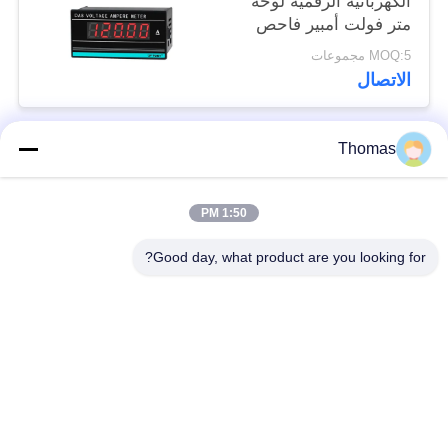
الكهربائية الرقمية لوحة
متر فولت أمبير فاحص
0.3٪ FS
MOQ:5 مجموعات
الاتصال
Thomas
فئات شعبية
جميع
1:50 PM
آليّ إعادة ضبط منظّم
ksd301 منظّم حراريّ
حراريّ
Good day, what product are you looking for?
إعادة ضبط يدويّ منظّم
ksd301 التبديل
حراريّ
الحراري
الضغط على زر التبديل
التبديل الروك
الكهربائية