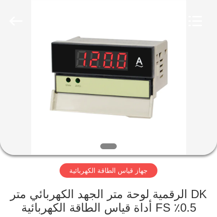
2026
Light
Country(Changshu)
Co.,Ltd.
All
Rights
Reserved.
منزل،
بيت
منتجات
أشرطة
فيديو
جهاز قياس الطاقة الكهربائية
عرض
الواقع
DK الرقمية لوحة متر الجهد الكهربائي متر
0.5٪ FS أداة قياس الطاقة الكهربائية
الافتراضي