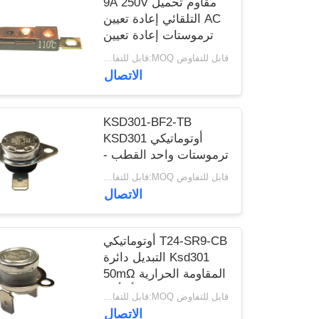
مقاوم تحميل 9A 250V
أخبار
AC التلقائي إعادة تعيين
ترموستات إعادة تعيين
درجة الحرارة 15K ~ 50K
قابل للتفاوض MOQ:قابل للتفاوض
حالات
T26-110-A
الاتصال
خريطة
KSD301-BF2-TB
الموقع
أوتوماتيكي KSD301
ترموستات واحد القطب -
ارتفاع رمي واحد
PRIVACY
قابل للتفاوض MOQ:قابل للتفاوض
12.4mm
الاتصال
POLICY
T24-SR9-CB أوتوماتيكي
Ksd301 التبديل دائرة
المقاومة الحرارية 50mΩ
أو أقل
قابل للتفاوض MOQ:قابل للتفاوض
الاتصال