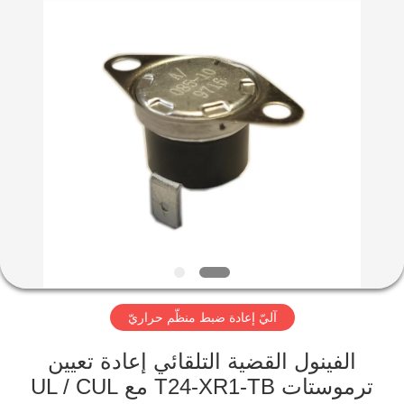
2026
Light
Country(Changshu)
Co.,Ltd.
All
Rights
Reserved.
منزل،
بيت
منتجات
أشرطة
فيديو
آليّ إعادة ضبط منظّم حراريّ
عرض
الواقع
ول القضية التلقائي إعادة تعيين
ترموستات T24-XR1-TB مع UL / CUL
الافتراضي