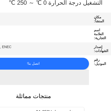
جة الحرارة 0 ℃ ～ 250 ℃
معلومات
الصين
عنا
LC
جولة
في
UL, CUL, VDE, ENEC
المعمل
اتصل بنا!
مراقبة
الجودة
اتصل
منتجات مماثلة
بنا