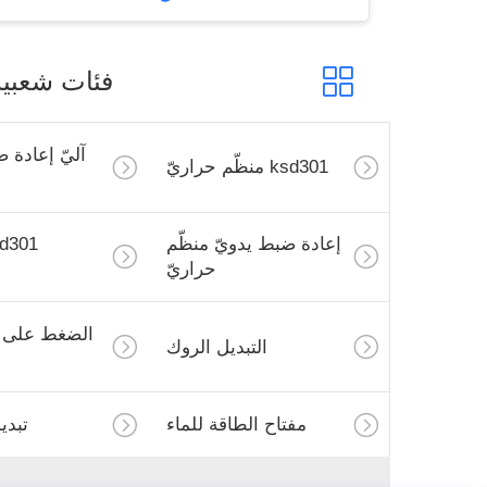
فئات شعبية
جميع
آليّ إعادة ضبط منظّم
ksd301 منظّم حراريّ
حراريّ
إعادة ضبط يدويّ منظّم
ksd301 التبديل
حراريّ
الحراري
الضغط على زر التبديل
التبديل الروك
الكهربائية
مفتاح الطاقة للماء
تبديل الشرائح