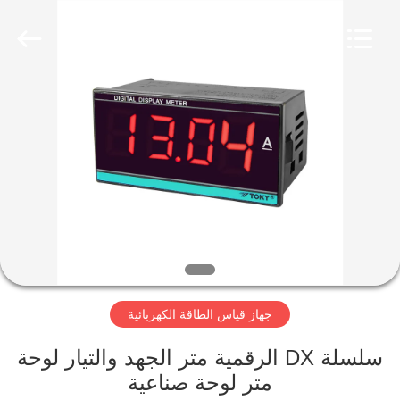
2026
Light
Country(Changshu)
Co.,Ltd.
All
Rights
Reserved.
منزل،
بيت
منتجات
أشرطة
فيديو
جهاز قياس الطاقة الكهربائية
عرض
الواقع
سلسلة DX الرقمية متر الجهد والتيار لوحة
متر لوحة صناعية
الافتراضي