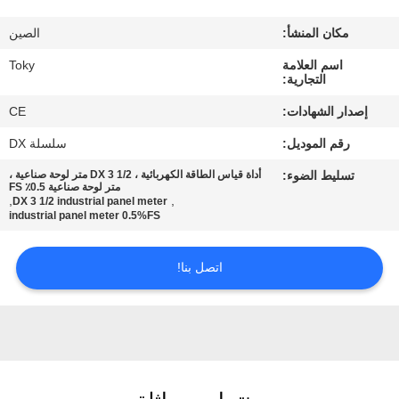
مكان المنشأ:
الصين
معلومات
اسم العلامة
Toky
عنا
التجارية:
إصدار الشهادات:
CE
جولة
رقم الموديل:
سلسلة DX
في
تسليط الضوء:
أداة قياس الطاقة الكهربائية ، DX 3 1/2 متر لوحة صناعية ،
المعمل
متر لوحة صناعية 0.5٪ FS
,
,
DX 3 1/2 industrial panel meter
industrial panel meter 0.5%FS
مراقبة
اتصل بنا!
الجودة
اتصل
بنا