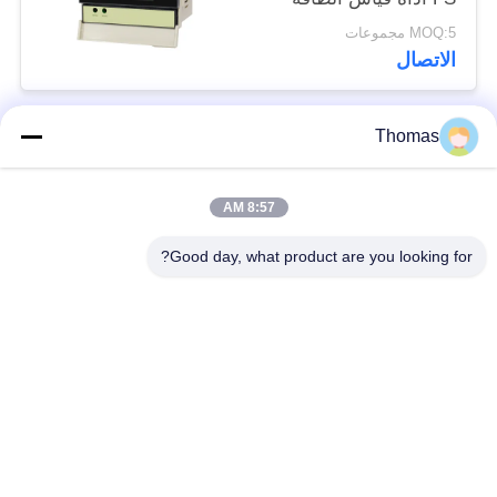
الكهربائية
MOQ:5 مجموعات
الاتصال
Thomas
فئات شعبية
جميع
8:57 AM
آليّ إعادة ضبط منظّم
ksd301 منظّم حراريّ
حراريّ
Good day, what product are you looking for?
إعادة ضبط يدويّ منظّم
ksd301 التبديل
حراريّ
الحراري
الضغط على زر التبديل
التبديل الروك
الكهربائية