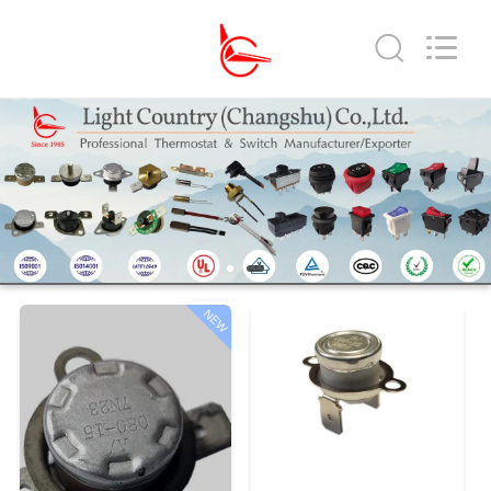
2026
Light
Country(Changshu)
Co.,Ltd.
All
Rights
Reserved.
منزل،
بيت
منتجات
أشرطة
NEW
فيديو
عرض
الواقع
الافتراضي