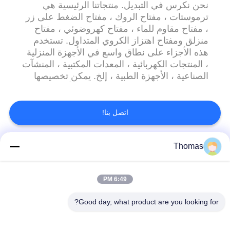
نحن نكرس في التبديل. منتجاتنا الرئيسية هي
ترموستات ، مفتاح الروك ، مفتاح الضغط على زر
، مفتاح مقاوم للماء ، مفتاح كهروضوئي ، مفتاح
منزلق ومفتاح اهتزاز الكروي المتداول. تستخدم
هذه الأجزاء على نطاق واسع في الأجهزة المنزلية
، المنتجات الكهربائية ، المعدات المكتبية ، المنشآت
الصناعية ، الأجهزة الطبية ، إلخ. يمكن تخصيصها
بناءً على طلب العميل النهائي. لتوفير أفضل خدمة
للعميل ، نحن نجمع بين البحث والتطوير والإنتاج
والمبيعات وما بعد البيع أيضًا. لدينا شهادة ISO9001
اتصل بنا!
، ISO14001 ...
Thomas
فئات شعبية
جميع
6:49 PM
آليّ إعادة ضبط منظّم
ksd301 منظّم حراريّ
حراريّ
Good day, what product are you looking for?