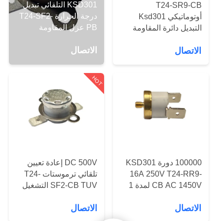
KSD301 التلقائي تبديل
T24-SR9-CB
درجة الحرارة T24-SF2-
أوتوماتيكي Ksd301
معلومات
PB عزل المقاومة
التبديل دائرة المقاومة
عنا
100MΩ أو أكثر
الحرارية 50mΩ أو أقل
الاتصال
الاتصال
جولة
HOT
في
المعمل
مراقبة
الجودة
100000 دورة KSD301
DC 500V إعادة تعيين
16A 250V T24-RR9-
تلقائي ترموستات T24-
اتصل
CB AC 1450V لمدة 1
SF2-CB TUV التشغيل
دقيقة الطول 12.4 ملم
درجة الحرارة 0 ～ ～
بنا
الاتصال
الاتصال
220 ℃