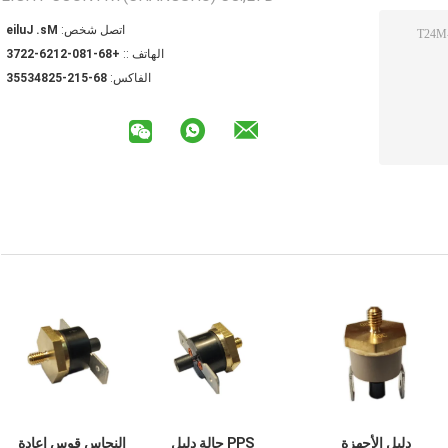
اتصل شخص:
Ms. Julie
الهاتف ::
+86-180-2126-2273
الفاكس:
86-512-52843553
دليل الأجهزة
PPS حالة دليل
النحاس قوس إعادة