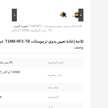
ثلاجة إعادة تعيين يدوي ترموستات T24M-RF2-
صورة كبيرة :
TB عزل المقاومة 100MΩ أو أكثر
ثلاجة إعادة تعيين يدوي ترموستات T24M-RF2-TB عزل المقاومة 100MΩ أو أكثر
وصف
حلبة المقاومة:
50 متر مكعب أو أقل
100MΩ أو أكثر (DC 500V)
عزل مقاومة:
حالة مادة:
التفاضليه:
8 ℃ أو أكثر
إبراز: