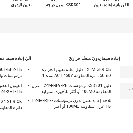
الكهربائية إعادة تعيين
KSD301 تبديل درجة
تعيين اليدوي
ترموستات T24M-
الحرارة T24M-
ترموستات T24M-
HR2-PB مع ارتفاع
HF2-TB غلاية
HF2-PB UL / CUL
9.6 مم
كهربائية مستقرة
التشغيل درجة
الحرارة 50 ℃ ～
205 ℃
إعادة ضبط يدويّ منظّم حراريّ
آليّ إعادة ضبط منظ
T24M-SF9-CB دليل إعادة تعيين الحرارة
50mΩ دائرة المقاومة AC 1450V لمدة 1
ترموستات واح
دقيقة.
12.4mm
دليل KSD301 ترموستات T24M-RF9-PB عزل
الفينول القضي
المقاومة 100MΩ أو أكثر للأجهزة المنزلية
الحرارة 0 ℃ ～ 250 ℃
ثلاجة إعادة تعيين يدوي ترموستات T24M-RF2-
TB عزل المقاومة 100MΩ أو أكثر
دائرة المقاومة الحر