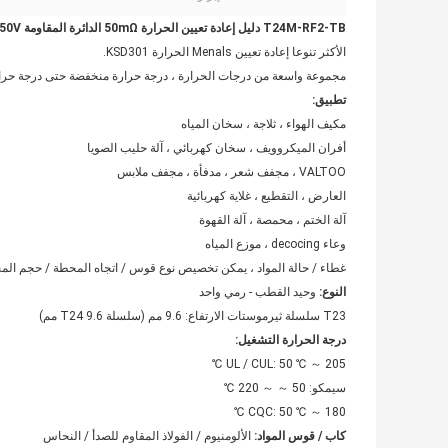
T24M-RF2-TB دليل إعادة تعيين الحرارة 50mΩ الدائرة المقاومة AC 1450V لمدة 1 دقيقة.
الأكثر تنوعا إعادة تعيين Menals الحرارة KSD301.
مجموعة واسعة من درجات الحرارة ، درجة حرارة منخفضة حتى درجة حرارة
تطبيق:
مكيف الهواء ، ثلاجة ، سخان المياه
أفران الميكروويف ، سخان كهربائي ، آلة حليب الصويا
VALTOO ، مجفف شعر ، مدفأة ، مجفف ملابس
العارض ، التقطيع ، غلاية كهربائية
آلة الختم ، محمصة ، آلة القهوة
وعاء decocing ، موزع المياه
غطاء / حالة المواد ، يمكن تخصيص نوع قوس / اتجاه المحطة / حجم ا
النوع:
وحيد القطب - رمي واحد
T23 سلسلة ثيرموستات الارتفاع: 9.6 مم (سلسلة T24 9.6 مم)
درجة الحرارة التشغيل:
UL / CUL: 50 ℃ ～ 205 ℃
سيمكو: 50 ～ ～ 220 ℃
CQC: 50 ℃ ～ 180 ℃
كاب / قوس المواد:
الألومنيوم / الفولاذ المقاوم للصدأ / النحاس