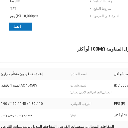
وقت التسليم:
35 يوما
شروط الدفع:
T/T
القدرة على العرض:
10,000pcs لكلّ يوم
اتصل
اسم المنتج:
إعادة ضبط يدويّ منظّم حراريّ
شدة_شدات
AC 1،450V لمدة 1 دقيقة.
العزل_العزلة_العزلات_العزل:
PPS (P)
التوجيه النهائي:
0 ° / 30 ° / 45 ° / 60 ° / 90 °
نوع:
قطب واحد - رمي واحد
المفاجئة التبديل ترموستات القرص
المفاجئة التبديل ترموستات القرص
,