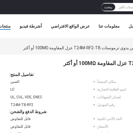
يبحث
مل
معلومات عنا
عرض الواقع الافتراضي
أشرطة فيديو
منتجات
 T24M-RF2-TB عزل المقاومة 100MΩ أو أكثر
تفاصيل المنتج:
مكان المنشأ:
الصين
اسم العلامة التجارية:
LC
إصدار الشهادات:
UL, CUL, VDE, ENEC
رقم الموديل:
T24M-TB-RF2
شروط الدفع والشحن:
الحد الأدنى لكمية:
قابل للتفاوض
الأسعار:
قابل للتفاوض