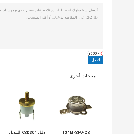
/ 3000)
0
(
منتجات أخرى
T24M-SF9-CB
دليل KSD301 التبديل