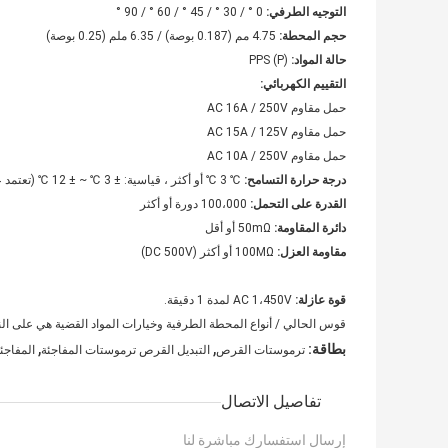
التوجيه الطرفي:
0 ° / 30 ° / 45 ° / 60 ° / 90 °
حجم المحطة:
4.75 مم (0.187 بوصة) / 6.35 ملم (0.25 بوصة)
حالة المواد:
PPS (P)
التقييم الكهربائي:
حمل مقاوم AC 16A / 250V
حمل مقاوم AC 15A / 125V
حمل مقاوم AC 10A / 250V
درجة حرارة التسامح:
℃ 3 ℃ أو أكثر ، قياسية: ± 3 ℃ ~ ± 12 ℃ (تعتمد على درجة حرارة العميل المطلوبة للتشغيل)
القدرة على التحمل:
100،000 دورة أو أكثر
دائرة المقاومة:
50mΩ أو أقل
مقاومة العزل:
100MΩ أو أكثر (DC 500V)
قوة عازلة:
AC 1،450V لمدة 1 دقيقة.
قوس الحالي / أنواع المحطة الطرفية وخيارات المواد القضية هي على النحو
,
,
بطاقة:
ترموستات القرص
التبديل القرص ترموستات المفاجئة
المفاجئ
تفاصيل الاتصال
إرسال استفسارك مباشرة لنا