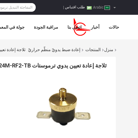
طلب اقتباس
|
Arabic
حالات
أخبار
اتصل بنا
مراقبة الجودة
جولة في المع
منزل
المنتجات
إعادة ضبط يدويّ منظّم حراريّ
ثلاجة إعادة تعيين يدوي ترموستات
ثلاجة إعادة تعيين يدوي ترموستات T24M-RF2-TB عزل المقاومة 100MΩ أو أكثر