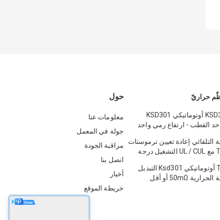
حول
ّم حراريّ
KSD301-BF2-TB أوتوماتيكي KSD301
معلومات عنا
د القطب - ارتفاع رمي واحد
جولة في المعمل
ة التلقائي إعادة تعيين ترموستات
مراقبة الجودة
T24-XR1-TB مع UL / CUL التشغيل درجة
اتصل بنا
T24-SR9-CB أوتوماتيكي Ksd301 التبديل
أخبار
ارية 50mΩ أو أقل
خريطة الموقع