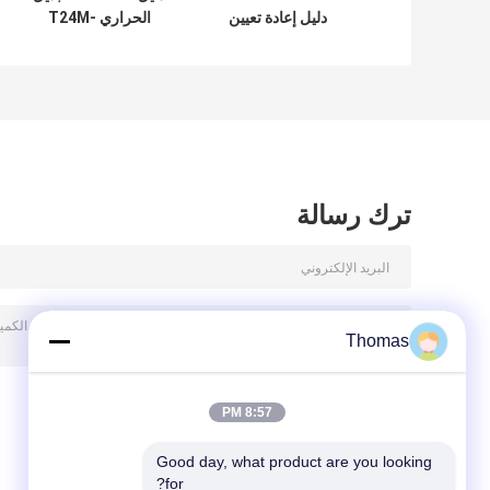
دليل إعادة تعيين
الحراري T24M-
الحرارة 50mΩ دائرة
HR9-CB قطب واحد
المقاومة AC 1450V
- رمي واحد دائم
لمدة 1 دقيقة.
ترك رسالة
Thomas
8:57 PM
Good day, what product are you looking 
for?