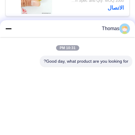
Depend on Spec and Qty. MOQ:1000 قطعة
الاتصال
Thomas
فئات شعبية
جميع
10:31 PM
آليّ إعادة ضبط منظّم
ksd301 منظّم حراريّ
حراريّ
Good day, what product are you looking for?
إعادة ضبط يدويّ منظّم
ksd301 التبديل
حراريّ
الحراري
الضغط على زر التبديل
التبديل الروك
الكهربائية
مفتاح الطاقة للماء
تبديل الشرائح