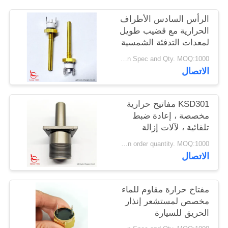
أخبار
الرأس السادس الأطراف
الحرارية مع قضيب طويل
لمعدات التدفئة الشمسية
حالات
talk based on Spec and Qty. MOQ:1000 قطعة
الاتصال
خريطة
الموقع
KSD301 مفاتيح حرارية
مخصصة ، إعادة ضبط
PRIVACY
تلقائية ، لآلات إزالة
الثلوج
POLICY
Depend on order quantity. MOQ:1000 قطعة، تدعم أيضًا العينة أو كمية الاختبار.
الاتصال
مفتاح حرارة مقاوم للماء
مخصص لمستشعر إنذار
الحريق للسيارة