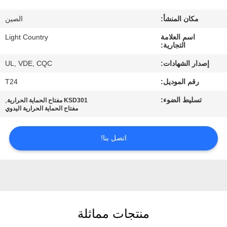
مكان المنشأ:
الصين
معلومات
اسم العلامة
Light Country
عنا
التجارية:
إصدار الشهادات:
UL, VDE, CQC
جولة
رقم الموديل:
T24
في
تسليط الضوء:
,
KSD301 مفتاح الحماية الحرارية
المعمل
مفتاح الحماية الحرارية اليدوي
مراقبة
اتصل بنا!
الجودة
اتصل
بنا
منتجات مماثلة