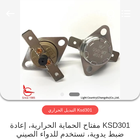
2026
Light
Country(Changshu)
Co.,Ltd.
All
Rights
Reserved.
منزل،
بيت
منتجات
أشرطة
فيديو
Ksd301 التبديل الحراري
عرض
الواقع
KSD301 مفتاح الحماية الحرارية، إعادة
ضبط يدوية، تستخدم للدواء الصيني
الافتراضي