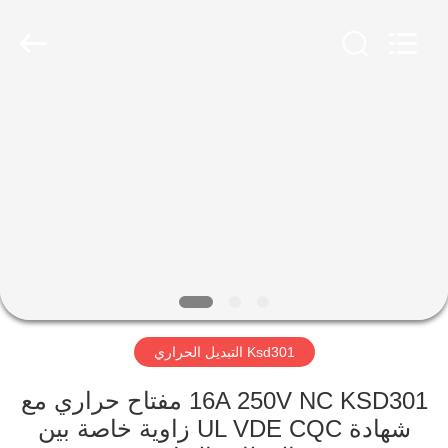
2026
Light
Country(Changshu)
Co.,Ltd.
All
Rights
Reserved.
منزل،
بيت
منتجات
أشرطة
فيديو
Ksd301 التبديل الحراري
عرض
الواقع
16A 250V NC KSD301 مفتاح حراري مع
شهادة UL VDE CQC زاوية خاصة بين
الافتراضي