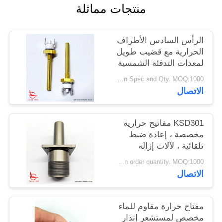
منتجات مماثلة
أخبار
الرأس السادس الأطراف
حالات
الحرارية مع قضيب طويل
لمعدات التدفئة الشمسية
خريطة
talk based on Spec and Qty. MOQ:1000 قطعة
الموقع
الاتصال
PRIVACY
KSD301 مفاتيح حرارية
مخصصة ، إعادة ضبط
POLICY
تلقائية ، لآلات إزالة
الثلوج
Depend on order quantity. MOQ:1000 قطعة، تدعم أيضًا العينة أو كمية الاختبار.
الاتصال
مفتاح حرارة مقاوم للماء
مخصص لمستشعر إنذار