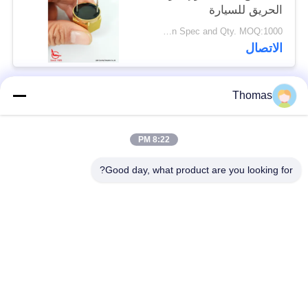
الحريق للسيارة
Depend on Spec and Qty. MOQ:1000 قطعة
الاتصال
Thomas
فئات شعبية
جميع
8:22 PM
آليّ إعادة ضبط منظّم
ksd301 منظّم حراريّ
حراريّ
Good day, what product are you looking for?
إعادة ضبط يدويّ منظّم
ksd301 التبديل
حراريّ
الحراري
الضغط على زر التبديل
التبديل الروك
الكهربائية