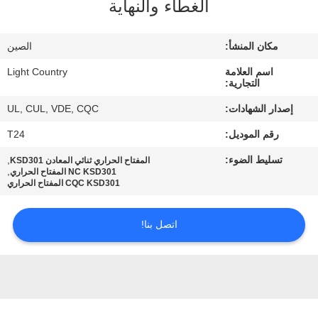
الغطاء والنهاية
معلومات
مكان المنشأ:
الصين
عنا
اسم العلامة
Light Country
التجارية:
جولة
إصدار الشهادات:
UL, CUL, VDE, CQC
في
رقم الموديل:
T24
المعمل
تسليط الضوء:
,
المفتاح الحراري ثنائي المعادن KSD301
,
NC KSD301 المفتاح الحراري
CQC KSD301 المفتاح الحراري
مراقبة
الجودة
اتصل بنا!
اتصل
بنا