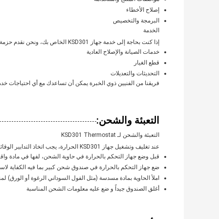
إصلاح الأخطاء
البرمجة والتخصيص
الخدمة
إذا كنت بحاجة إلى خدمة جهاز KSD301 الخاص بك، ونحن نقدم حزمة خدمة شاملة. يمكننا أن نقدم لك:
خدمات الصيانة والإصلاح العادية
قطع الغيار
التحديثات والتعديلات
فريقنا من الفنيين ذوي الخبرة يمكن أن تساعدك مع أي احتياجات خدم
التعبئة والشحن:
التعبئة والشحن لـ KSD301 Thermostat
عند تغليف وتشغيل جهاز KSD301 الحرارة، يجب اتخاذ التدابير الوقائية التالية:
قبل وضع جهاز التحكم بالحرارة في حاوية الشحن، لفها في مادة واقية
ضع جهاز التحكم بالحرارة في صندوق شحن كبير بما فيه الكفاية لا
املأ الحاوية بمادة مسدسة (مثل الفول السوداني الرغوة أو الورق) لمنع 
أغلق الصندوق جيداً و ضع عليه معلومات الشحن المناسبة