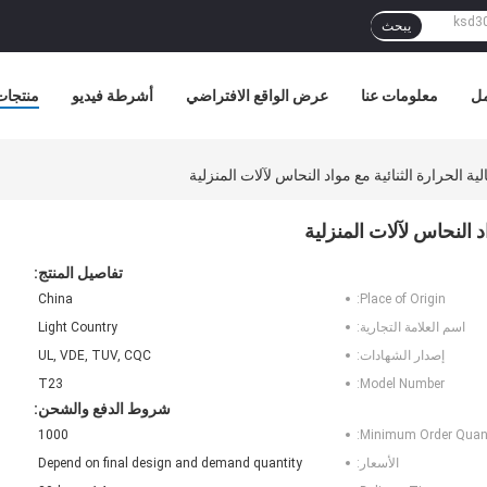
يبحث
مل
معلومات عنا
عرض الواقع الافتراضي
أشرطة فيديو
منتجات
ة الحرارة الثنائية مع مواد النحاس لآلات المنزلية
د النحاس لآلات المنزلية
تفاصيل المنتج:
China
Place of Origin:
اسم العلامة التجارية:
Light Country
إصدار الشهادات:
UL, VDE, TUV, CQC
T23
Model Number:
شروط الدفع والشحن:
1000
Minimum Order Quant
الأسعار:
Depend on final design and demand quantity