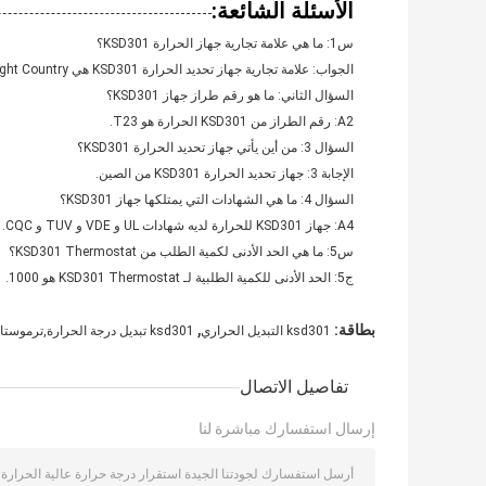
الأسئلة الشائعة:
س1: ما هي علامة تجارية جهاز الحرارة KSD301؟
الجواب: علامة تجارية جهاز تحديد الحرارة KSD301 هي Light Country.
السؤال الثاني: ما هو رقم طراز جهاز KSD301؟
A2: رقم الطراز من KSD301 الحرارة هو T23.
السؤال 3: من أين يأتي جهاز تحديد الحرارة KSD301؟
الإجابة 3: جهاز تحديد الحرارة KSD301 من الصين.
السؤال 4: ما هي الشهادات التي يمتلكها جهاز KSD301؟
A4: جهاز KSD301 للحرارة لديه شهادات UL و VDE و TUV و CQC.
س5: ما هي الحد الأدنى لكمية الطلب من KSD301 Thermostat؟
ج5: الحد الأدنى للكمية الطلبية لـ KSD301 Thermostat هو 1000.
,
بطاقة:
ksd301 التبديل الحراري
ksd301 تبديل درجة الحرارة,ترموستات ksd301c
تفاصيل الاتصال
إرسال استفسارك مباشرة لنا