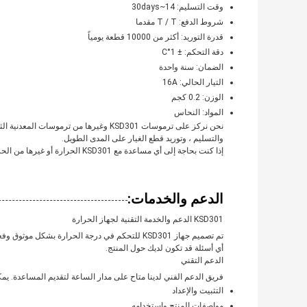
وقت التسليم: 14~30days
شروط الدفع: T / T مقدما
قدرة التوريد: أكثر من 10000 قطعة يومياً
دقة التحكم: ± 1°C
الضمان: سنة واحدة
التيار الحالي: 16A
الوزن: 0.2 كجم
المواد: النحاس
نحن نركز على ترموسات KSD301 وغيرها من ت
والتسليم ، وتوريد قطع الغيار على المدى الطويل.
إذا كنت بحاجة إلى أي مساعدة مع KSD301 الحرارة أو غيرها من الحرارة ثنائية المعادن، يرجى الشعور بالحرية في الاتصال بنا.
الدعم والخدمات:
KSD301 الدعم والخدمة التقنية لجهاز الحرارة
تم تصميم جهاز KSD301 للتحكم في درجة الحرارة ب
أي أسئلة قد تكون لديك حول المنتج.
الدعم التقني
فريق الدعم الفني لدينا متاح على مدار الساعة لتقديم المساعدة. يمكننا مساعدتك ف
التثبيت والإعداد
مواصفات المنتج واستخدامه