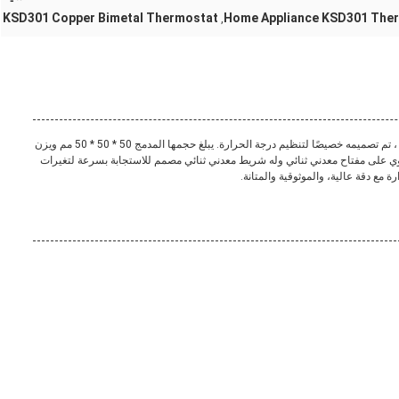
KSD301 Copper Bimetal Thermostat
Home Appliance KSD301 Ther
,
ال KSD301 هو مفتاح ثرموستات ثنائي المعدن ، مصنوع من النحاس ، تم تصميمه خصيصًا لتنظيم درجة الحرارة. يبلغ حجمها المدمج 50 * 50 * 50 مم ويزن
 فقط.هذا مفتاح الحرارة قادر على تنظيم الطاقة حتى 3يحتوي على مفتاح معدني ثنائي وله شريط معدني ثنائي مصمم للاستجابة بسرعة لتغيرات