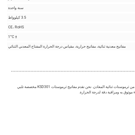
سنة واحدة
3.5 كيلوواط
CE، RoHS
± 1°C
مفاتيح معدنية ثنائية، مفاتيح حرارية، مقياس درجة الحرارة المفتاح المعدني الثنائي
لايت كانتري هي شركة مصنعة محترفة لثرموستات KSD301 وغيرها من ثرموستات ثنائية المعادن. نحن نقدم مفاتيح ثرموستات KSD301 مخصصة تلبي