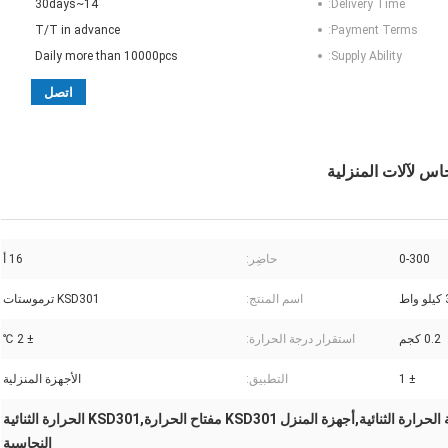
14~30days
Delivery Time:
T/T in advance
Payment Terms:
Daily more than 10000pcs
Supply Ability:
اتصل
حاس لآلات المنزلية
0-300
حاضِر:
16 أ
اط
اسم المنتج:
KSD301 ترموستات
0.2 كجم
استقرار درجة الحرارة:
± 2 ℃
± 1
التطبيق:
الأجهزة المنزلية
استقرار درجة حرارة عالية الحرارة الثنائية,أجهزة المنزل KSD301 مفتاح الحرارة,KSD301 الحرارة الثنائية
النحاسية