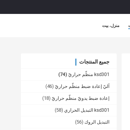
منزل، بيت
جميع المنتجات
ksd301 منظّم حراريّ
(74)
آليّ إعادة ضبط منظّم حراريّ
(46)
إعادة ضبط يدويّ منظّم حراريّ
(18)
ksd301 التبديل الحراري
(58)
التبديل الروك
(56)