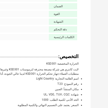
الضمان
القوة
الشهادة
دقة التحكم
الكلمات الرئيسية
التخصيص:
الحرارة المخصصة KSD301
متطلبات العملاء.جهاز تحكم الحرارة KSD301 لدينا عالي الجودة، أداء موثوق به ومراقبة دقة لدرجة الحرارة.
اسم العلامة التجارية: Light Country
رقم النموذج: T23
مكان المنشأ: الصين
شهادة: UL، VDE، TUV، CQC
الحد الأدنى لكمية الطلب: 1000
السعر: يعتمد على التصميم النهائي والكمية المطلوبة