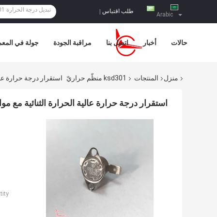
طلب اقتباس
|
Arabic
حالات
أخبار
اتصل بنا
مراقبة الجودة
جولة في المع
منزل
المنتجات
ksd301 منظّم حراريّ
استقرار درجة حرارة عالي
استقرار درجة حرارة عالية الحرارة الثنائية مع موا
ity: