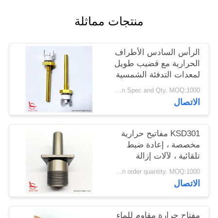
أخبار
منتجات مماثلة
حالات
الرأس السادس الأطراف
الحرارية مع قضيب طويل
خريطة
لمعدات التدفئة الشمسية
الموقع
talk based on Spec and Qty. MOQ:1000 قطعة
الاتصال
PRIVACY
KSD301 مفاتيح حرارية
POLICY
مخصصة ، إعادة ضبط
تلقائية ، لآلات إزالة
الثلوج
Depend on order quantity. MOQ:1000 قطعة، تدعم أيضًا العينة أو كمية الاختبار.
الاتصال
مفتاح حرارة مقاوم للماء