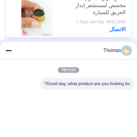
مخصص لمستشعر إنذار
الحريق للسيارة
Depend on Spec and Qty. MOQ:1000 قطعة
الاتصال
Thomas
فئات شعبية
جميع
5:54 PM
آليّ إعادة ضبط منظّم
ksd301 منظّم حراريّ
حراريّ
Good day, what product are you looking for?
إعادة ضبط يدويّ منظّم
ksd301 التبديل
حراريّ
الحراري
الضغط على زر التبديل
التبديل الروك
الكهربائية