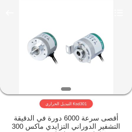
2026
Light
Country(Changshu)
Co.,Ltd.
All
Rights
Reserved.
منزل،
بيت
منتجات
أشرطة
فيديو
Ksd301 التبديل الحراري
عرض
الواقع
أقصى سرعة 6000 دورة في الدقيقة
التشفير الدوراني التزايدي ماكس 300
الافتراضي