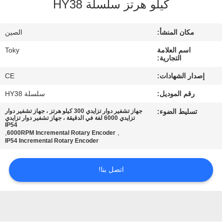
كيلو هرتز سلسلة HY38
معلومات
مكان المنشأ:
الصين
عنا
اسم العلامة
Toky
التجارية:
جولة
إصدار الشهادات:
CE
في
رقم الموديل:
سلسلة HY38
المعمل
تسليط الضوء:
جهاز تشفير دوار تزايدي 300 كيلو هرتز ، جهاز تشفير دوار
تزايدي 6000 لفة في الدقيقة ، جهاز تشفير دوار تزايدي
IP54
,
,
6000RPM Incremental Rotary Encoder
مراقبة
IP54 Incremental Rotary Encoder
الجودة
اتصل بنا!
اتصل
بنا