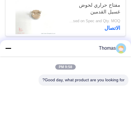
مفتاح حراري لحوض
غسيل القدمين
Talk based on Spec and Qty. MOQ:جهاز كمبيوتر شخصى 1000 ، ولكن أيضا دعم Qty تشغيل تجريبي.
الاتصال
Thomas
فئات شعبية
جميع
9:58 PM
آليّ إعادة ضبط منظّم
ksd301 منظّم حراريّ
حراريّ
Good day, what product are you looking for?
إعادة ضبط يدويّ منظّم
ksd301 التبديل
حراريّ
الحراري
الضغط على زر التبديل
التبديل الروك
الكهربائية