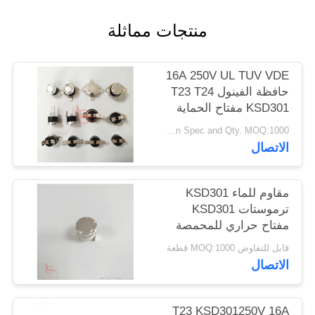
أخبار
منتجات مماثلة
حالات
16A 250V UL TUV VDE
حافظة الفينول T23 T24
خريطة
KSD301 مفتاح الحماية
الحرارية
الموقع
Negotiable based on Spec and Qty. MOQ:1000 قطعة
الاتصال
PRIVACY
مقاوم للماء KSD301
POLICY
ترموستات KSD301
مفتاح حراري للمحمصة
قابل للتفاوض MOQ:1000 قطعة
الاتصال
T23 KSD301250V 16A