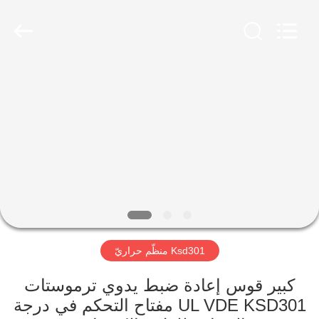
2026
Light
Country(Changshu)
Co.,Ltd.
All
Rights
Reserved.
منزل،
بيت
منتجات
أشرطة
فيديو
Ksd301 منظّم حراريّ
عرض
الواقع
كبير قوس إعادة ضبط يدوي ترموستات
UL VDE KSD301 مفتاح التحكم في درجة
الافتراضي