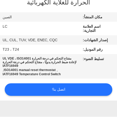
الحرارة للغلاية الكهربائية
معلومات
مكان المنشأ:
الصين
عنا
اسم العلامة
LC
التجارية:
جولة
إصدار الشهادات:
UL, CUL, TUV, VDE, ENEC, CQC
في
رقم الموديل:
T23 ، T24
المعمل
تسليط الضوء:
مفتاح التحكم في درجة الحرارة UL VDE ، ISO14001
لإعادة ضبط الحرارة يدويًا ، مفتاح التحكم في درجة الحرارة
IATF16949
,
,
ISO14001 manual reset thermostat
مراقبة
IATF16949 Temperature Control Switch
الجودة
اتصل بنا!
اتصل
بنا