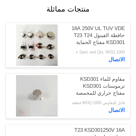
أخبار
منتجات مماثلة
حالات
16A 250V UL TUV VDE
حافظة الفينول T23 T24
KSD301 مفتاح الحماية
خريطة
الحرارية
Negotiable based on Spec and Qty. MOQ:1000 قطعة
الموقع
الاتصال
PRIVACY
مقاوم للماء KSD301
POLICY
ترموستات KSD301
مفتاح حراري للمحمصة
قابل للتفاوض MOQ:1000 قطعة
الاتصال
T23 KSD301250V 16A