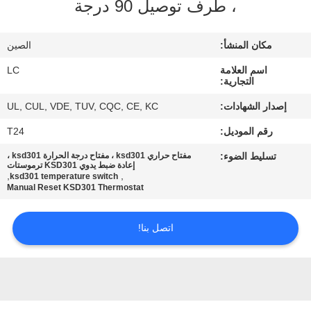
، طرف توصيل 90 درجة
معلومات
مكان المنشأ:
الصين
عنا
اسم العلامة
LC
التجارية:
جولة
إصدار الشهادات:
UL, CUL, VDE, TUV, CQC, CE, KC
في
رقم الموديل:
T24
المعمل
تسليط الضوء:
مفتاح حراري ksd301 ، مفتاح درجة الحرارة ksd301 ،
إعادة ضبط يدوي KSD301 ترموستات
,
,
ksd301 temperature switch
Manual Reset KSD301 Thermostat
مراقبة
الجودة
اتصل بنا!
اتصل
بنا