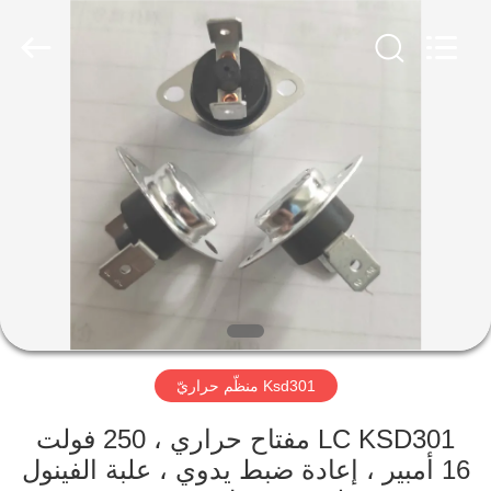
2026
Light
Country(Changshu)
Co.,Ltd.
All
Rights
Reserved.
منزل،
بيت
منتجات
أشرطة
فيديو
Ksd301 منظّم حراريّ
عرض
الواقع
LC KSD301 مفتاح حراري ، 250 فولت
16 أمبير ، إعادة ضبط يدوي ، علبة الفينول
الافتراضي