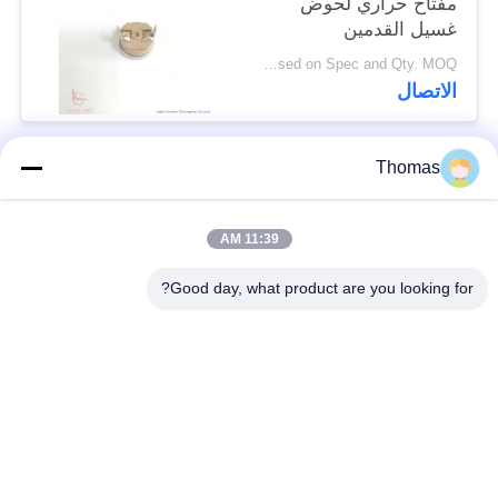
مفتاح حراري لحوض
غسيل القدمين
Talk based on Spec and Qty. MOQ:جهاز كمبيوتر شخصى 1000 ، ولكن أيضا دعم Qty تشغيل تجريبي.
الاتصال
Thomas
فئات شعبية
جميع
11:39 AM
آليّ إعادة ضبط منظّم
ksd301 منظّم حراريّ
حراريّ
Good day, what product are you looking for?
إعادة ضبط يدويّ منظّم
ksd301 التبديل
حراريّ
الحراري
الضغط على زر التبديل
التبديل الروك
الكهربائية