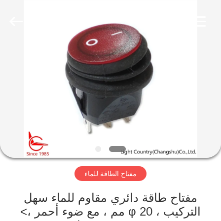
2026
Light
Country(Changshu)
Co.,Ltd.
All
Rights
Reserved.
منزل،
بيت
منتجات
أشرطة
فيديو
مفتاح الطاقة للماء
عرض
الواقع
مفتاح طاقة دائري مقاوم للماء سهل
التركيب ، φ 20 مم ، مع ضوء أحمر ،>
الافتراضي