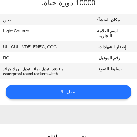
10000 دورة حياة.
معلومات
مكان المنشأ:
الصين
عنا
اسم العلامة
Light Country
التجارية:
جولة
إصدار الشهادات:
UL, CUL, VDE, ENEC, CQC
في
رقم الموديل:
RC
المعمل
تسليط الضوء:
,
ماء دفع التبديل ، ماء التبديل الروك جولة
waterproof round rocker switch
مراقبة
اتصل بنا!
الجودة
اتصل
بنا