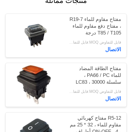
منتجات مماثلة
أخبار
مفتاح مقاوم للماء R19-7
حالات
، مفتاح دفع مقاوم للماء
T85 / T105 درجة
الحرارة المحيطة
قابل للتفاوض MOQ:قابل للتفاوض
خريطة
الاتصال
الموقع
مفتاح الطاقة المضاد
PRIVACY
للماء PA66 / PC ،
POLICY
سلسلة LC83 ، 30000
دورة ميكانيكية.
قابل للتفاوض MOQ:قابل للتفاوض
الاتصال
R5-12 مفتاح كهربائي
مقاوم للماء ، 32 * 25 مم
، ON-OFF ، 4 أطراف ،