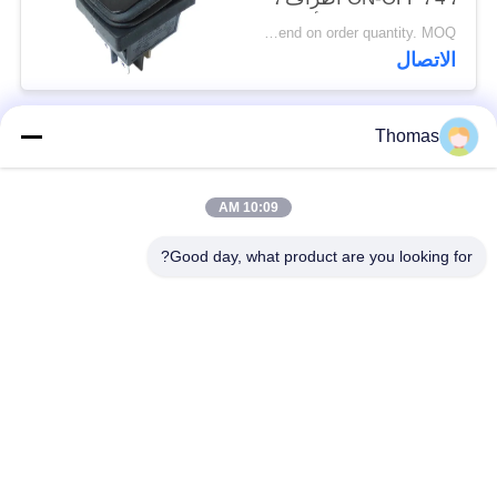
PA66 / PC غطاء أسود
Depend on order quantity. MOQ:جهاز كمبيوتر شخصى 1000
الاتصال
Thomas
فئات شعبية
جميع
10:09 AM
آليّ إعادة ضبط منظّم
ksd301 منظّم حراريّ
حراريّ
Good day, what product are you looking for?
إعادة ضبط يدويّ منظّم
ksd301 التبديل
حراريّ
الحراري
الضغط على زر التبديل
التبديل الروك
الكهربائية