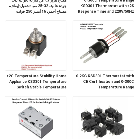
0-300C Temperature Range
مفتاح هزاز R5 من ماركة تايوانية ذات
أخبار
KSD301 Thermostat with ≤2S
جودة عالية، 32*25 مم، تشغيل-إيقاف،
Response Time and 220V/50Hz
مصباح أحمر، 16 أمبير 250 فولت
Voltage
حالات
خريطة
الموقع
PRIVACY
±2C Temperature Stability Home
0.2KG KSD301 Thermostat with
Appliance KSD301 Temperature
CE Certification and 0-300C
POLICY
Switch Stable Temperature
Temperature Range