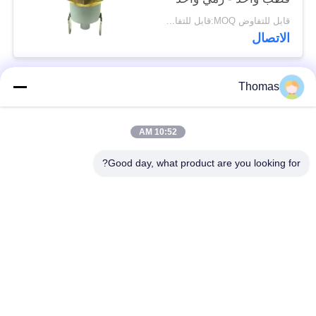
دائم
قابل للتفاوض MOQ:قابل للتفاوض
الاتصال
Thomas
فئات شعبية
جميع
10:52 AM
آليّ إعادة ضبط منظّم
ksd301 منظّم حراريّ
حراريّ
Good day, what product are you looking for?
إعادة ضبط يدويّ منظّم
ksd301 التبديل
حراريّ
الحراري
الضغط على زر التبديل
التبديل الروك
الكهربائية