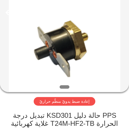
2026
Light
Country(Changshu)
Co.,Ltd.
All
Rights
Reserved.
منزل،
بيت
منتجات
أشرطة
فيديو
إعادة ضبط يدويّ منظّم حراريّ
عرض
الواقع
PPS حالة دليل KSD301 تبديل درجة
الحرارة T24M-HF2-TB غلاية كهربائية
الافتراضي