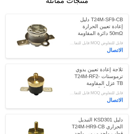
منتجات مماثلة
أخبار
T24M-SF9-CB دليل
حالات
إعادة تعيين الحرارة
50mΩ دائرة المقاومة
AC 1450V لمدة 1 دقيقة.
قابل للتفاوض MOQ:قابل للتفاوض
خريطة
الاتصال
الموقع
ثلاجة إعادة تعيين يدوي
PRIVACY
ترموستات T24M-RF2-
POLICY
TB عزل المقاومة
100MΩ أو أكثر
قابل للتفاوض MOQ:قابل للتفاوض
الاتصال
دليل KSD301 التبديل
الحراري T24M-HR9-CB
قطب واحد - رمي واحد