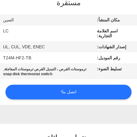
مستقرة
معلومات
مكان المنشأ:
الصين
عنا
اسم العلامة
LC
التجارية:
جولة
إصدار الشهادات:
UL, CUL, VDE, ENEC
في
رقم الموديل:
T24M-HF2-TB
المعمل
تسليط الضوء:
,
ترموستات القرص ، التبديل القرص ترموستات المفاجئة
snap disk thermostat switch
مراقبة
اتصل بنا!
الجودة
اتصل
بنا