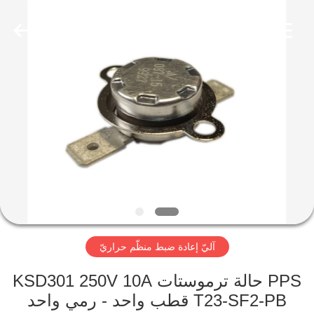
2026
Light
Country(Changshu)
Co.,Ltd.
All
Rights
Reserved.
منزل،
بيت
منتجات
أشرطة
فيديو
آليّ إعادة ضبط منظّم حراريّ
عرض
الواقع
PPS حالة ترموستات KSD301 250V 10A
T23-SF2-PB قطب واحد - رمي واحد
الافتراضي