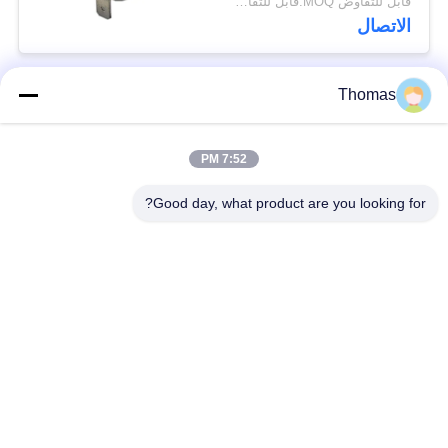
قابل للتفاوض MOQ:قابل للتفاوض
الحرارة 0 ℃ ～ 250 ℃
الاتصال
Thomas
فئات شعبية
جميع
7:52 PM
آليّ إعادة ضبط منظّم
ksd301 منظّم حراريّ
حراريّ
Good day, what product are you looking for?
إعادة ضبط يدويّ منظّم
ksd301 التبديل
حراريّ
الحراري
الضغط على زر التبديل
التبديل الروك
الكهربائية
مفتاح الطاقة للماء
تبديل الشرائح