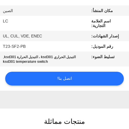
مكان المنشأ:
الصين
معلومات
اسم العلامة
LC
عنا
التجارية:
إصدار الشهادات:
UL, CUL, VDE, ENEC
جولة
رقم الموديل:
T23-SF2-PB
في
تسليط الضوء:
,
التبديل الحراري ksd301 ، التبديل الحرارة ksd301
المعمل
ksd301 temperature switch
مراقبة
اتصل بنا!
الجودة
اتصل
بنا
منتجات مماثلة