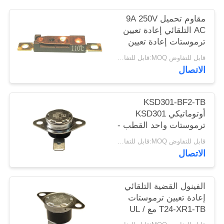
أخبار
مقاوم تحميل 9A 250V
AC التلقائي إعادة تعيين
ترموستات إعادة تعيين
حالات
درجة الحرارة 15K ~ 50K
قابل للتفاوض MOQ:قابل للتفاوض
T26-110-A
الاتصال
خريطة
الموقع
KSD301-BF2-TB
أوتوماتيكي KSD301
PRIVACY
ترموستات واحد القطب -
ارتفاع رمي واحد
POLICY
قابل للتفاوض MOQ:قابل للتفاوض
12.4mm
الاتصال
الفينول القضية التلقائي
إعادة تعيين ترموستات
T24-XR1-TB مع UL /
CUL التشغيل درجة