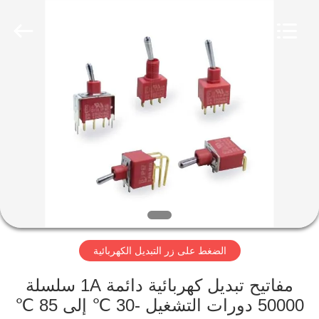
2026
Light
Country(Changshu)
Co.,Ltd.
All
Rights
Reserved.
منزل،
بيت
منتجات
أشرطة
فيديو
الضغط على زر التبديل الكهربائية
عرض
الواقع
مفاتيح تبديل كهربائية دائمة 1A سلسلة
50000 دورات التشغيل -30 ℃ إلى 85 ℃
الافتراضي