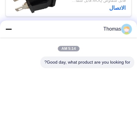
قابل للتفاوض MOQ:قابل للتفاوض
الاتصال
Thomas
فئات شعبية
جميع
5:14 AM
آليّ إعادة ضبط منظّم
ksd301 منظّم حراريّ
حراريّ
Good day, what product are you looking for?
إعادة ضبط يدويّ منظّم
ksd301 التبديل
حراريّ
الحراري
الضغط على زر التبديل
التبديل الروك
الكهربائية
مفتاح الطاقة للماء
تبديل الشرائح