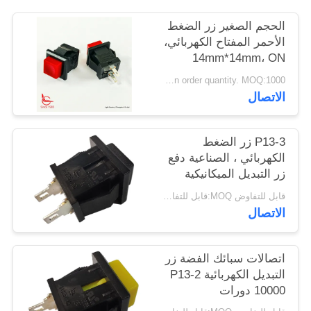
أخبار
الحجم الصغير زر الضغط
الأحمر المفتاح الكهربائي،
14mm*14mm، ON
حالات
OFF، UL VDE ENEC
Depend on order quantity. MOQ:1000 قطعة
الاتصال
خريطة
الموقع
P13-3 زر الضغط
الكهربائي ، الصناعية دفع
PRIVACY
زر التبديل الميكانيكية
30000 دورات
POLICY
قابل للتفاوض MOQ:قابل للتفاوض
الاتصال
اتصالات سبائك الفضة زر
التبديل الكهربائية P13-2
10000 دورات