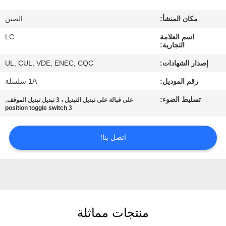
مكان المنشأ:
الصين
معلومات
اسم العلامة
LC
عنا
التجارية:
إصدار الشهادات:
UL, CUL, VDE, ENEC, CQC
جولة
رقم الموديل:
1A سلسلة
في
تسليط الضوء:
,
على قبالة على تبديل التبديل ، 3 تبديل تبديل الموقف
المعمل
3 position toggle switch
مراقبة
اتصل بنا!
الجودة
اتصل
بنا
منتجات مماثلة